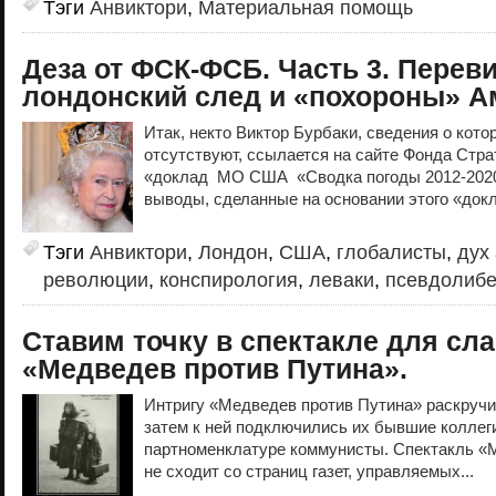
Тэги
Анвиктори
,
Материальная помощь
Деза от ФСК-ФСБ. Часть 3. Перев
лондонский след и «похороны» А
Итак, некто Виктор Бурбаки, сведения о кото
отсутствуют, ссылается на сайте Фонда Стра
«доклад МО США «Сводка погоды 2012-2020»
выводы, сделанные на основании этого «докл
Тэги
Анвиктори
,
Лондон
,
США
,
глобалисты
,
дух
революции
,
конспирология
,
леваки
,
псевдолиб
Ставим точку в спектакле для с
«Медведев против Путина».
Интригу «Медведев против Путина» раскруч
затем к ней подключились их бывшие коллеги
партноменклатуре коммунисты. Спектакль «
не сходит со страниц газет, управляемых...