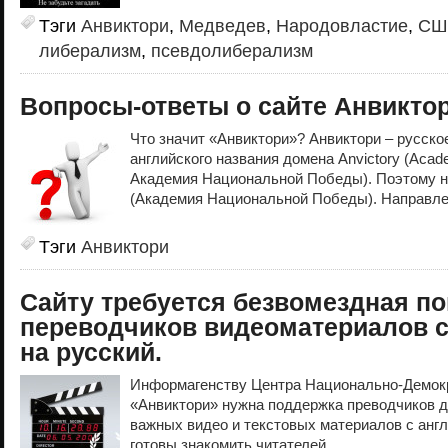
Тэги
Анвиктори
,
Медведев
,
Народовластие
,
СШ
либерализм
,
псевдолиберализм
Вопросы-ответы о сайте Анвиктор
Что значит «Анвиктори»? Анвиктори – русск
английского названия домена Anvictory (Academ
Академия Национальной Победы). Поэтому н
(Академия Национальной Победы). Направле
Тэги
Анвиктори
Сайту требуется безвомездная п
переводчиков видеоматериалов с
на русский.
Информагенству Центра Национально-Демок
«Анвиктори» нужна поддержка преводчиков д
важных видео и текстовых материалов с англ
готовы знакомить читателей...