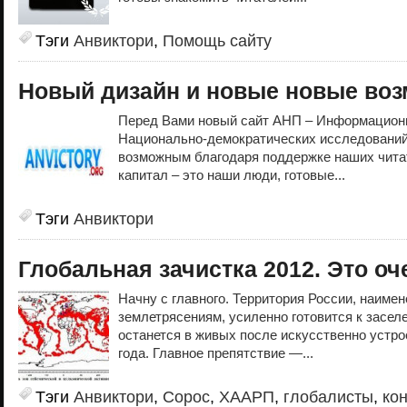
Тэги
Анвиктори
,
Помощь сайту
Новый дизайн и новые новые воз
Перед Вами новый сайт АНП – Информацион
Национально-демократических исследований
возможным благодаря поддержке наших чита
капитал – это наши люди, готовые...
Тэги
Анвиктори
Глобальная зачистка 2012. Это оч
Начну с главного. Территория России, наиме
землетрясениям, усиленно готовится к засел
останется в живых после искусственно устро
года. Главное препятствие —...
Тэги
Анвиктори
,
Сорос
,
ХААРП
,
глобалисты
,
ко