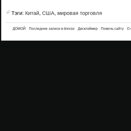
Тэги:
Китай
,
США
,
мировая торговля
ДОМОЙ
Последние записи в блогах
Дисклэймер
Помочь сайту
О 