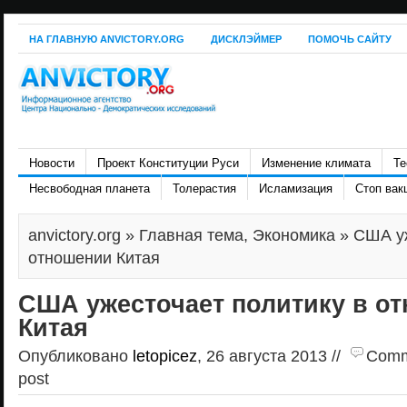
НА ГЛАВНУЮ ANVICTORY.ORG
ДИСКЛЭЙМЕР
ПОМОЧЬ САЙТУ
Новости
Проект Конституции Руси
Изменение климата
Те
Несвободная планета
Толерастия
Исламизация
Стоп вак
anvictory.org
»
Главная тема
,
Экономика
» США уж
отношении Китая
США ужесточает политику в о
Китая
Опубликовано
letopicez
, 26 августа 2013 //
Comme
post