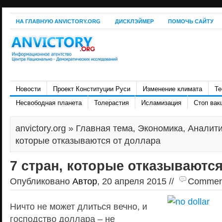
НА ГЛАВНУЮ ANVICTORY.ORG
ДИСКЛЭЙМЕР
ПОМОЧЬ САЙТУ
Новости
Проект Конституции Руси
Изменение климата
Те
Несвободная планета
Толерастия
Исламизация
Стоп вак
anvictory.org
»
Главная тема
,
Экономика
,
Аналит
которые отказываются от доллара
7 стран, которые отказываются
Опубликовано
Автор
, 20 апреля 2015 //
Comments
Ничто не может длиться вечно, и
господство доллара – не