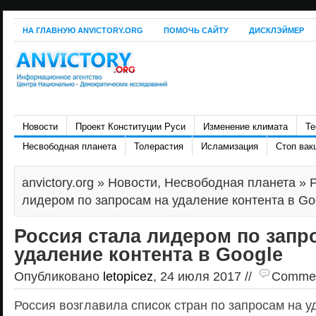
НА ГЛАВНУЮ ANVICTORY.ORG
ПОМОЧЬ САЙТУ
ДИСКЛЭЙМЕР
Новости
Проект Конституции Руси
Изменение климата
Те
Несвободная планета
Толерастия
Исламизация
Стоп вак
anvictory.org
»
Новости
,
Несвободная планета
» Р
лидером по запросам на удаление контента в Go
Россия стала лидером по запр
удаление контента в Google
Опубликовано
letopicez
, 24 июля 2017 //
Comment
Россия возглавила список стран по запросам на у