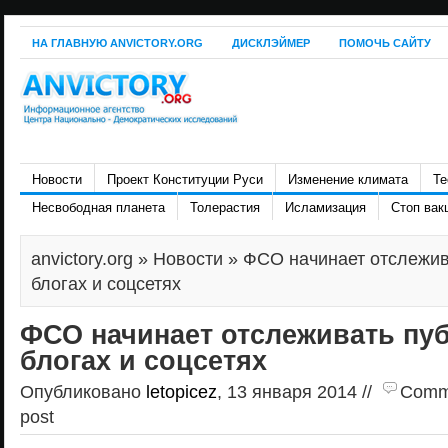
НА ГЛАВНУЮ ANVICTORY.ORG
ДИСКЛЭЙМЕР
ПОМОЧЬ САЙТУ
Новости
Проект Конституции Руси
Изменение климата
Те
Несвободная планета
Толерастия
Исламизация
Стоп вак
anvictory.org
»
Новости
» ФСО начинает отслежив
блогах и соцсетях
ФСО начинает отслеживать пу
блогах и соцсетях
Опубликовано
letopicez
, 13 января 2014 //
Comme
post