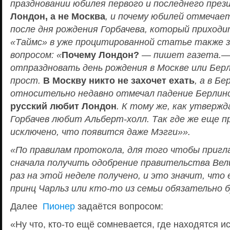
праздновании юбилея первого и последнего пре
Лондон, а не Москва
, и почему юбилей отмечае
после дня рождения Горбачева, который приходи
«Таймс» в уже процитированной статье также 
вопросом: «
Почему Лондон?
— пишет газета.— 
отпраздновать день рождения в Москве или Бе
прост.
В Москву никто не захочет ехать
, а в Б
относительно недавно отмечал падение Берлин
русский любит Лондон
. К тому же, как утвержд
Горбачев любит Альберт-холл. Так где же еще п
исключено, что появится даже Мэгги»».
«По правилам протокола, для того чтобы пригла
сначала получить одобрение правительства Вел
раз на этой неделе получено, и это значит, что 
принц Чарльз или кто-то из семьи обязательно 
Далее
Пионер
задаётся вопросом:
«Ну что, кто-то ещё сомневается, где находятся 