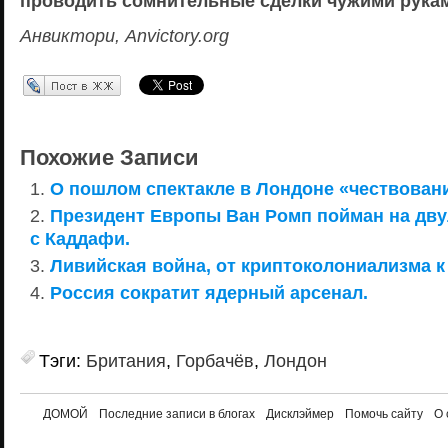
проводить сомнительные сделки чужими рука
Анвиктори, Anvictory.org
Перепост в ЖЖ
Похожие Записи
О пошлом спектакле в Лондоне «чествовани
Президент Европы Ван Ромп пойман на дв
с Каддафи.
Ливийская война, от криптоколониализма 
Россия сократит ядерный арсенал.
Тэги:
Британия
,
Горбачёв
,
Лондон
ДОМОЙ
Последние записи в блогах
Дисклэймер
Помочь сайту
О 