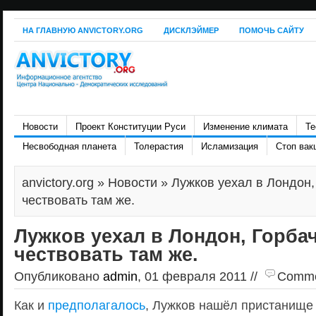
НА ГЛАВНУЮ ANVICTORY.ORG
ДИСКЛЭЙМЕР
ПОМОЧЬ САЙТУ
Новости
Проект Конституции Руси
Изменение климата
Те
Несвободная планета
Толерастия
Исламизация
Стоп вак
anvictory.org
»
Новости
» Лужков уехал в Лондон,
чествовать там же.
Лужков уехал в Лондон, Горба
чествовать там же.
Опубликовано
admin
, 01 февраля 2011 //
Commen
Как и
предполагалось
, Лужков нашёл пристанище 