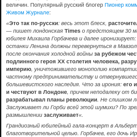
величин. Популярный русский блогер
Пионер комм
Живом Ж
урнале
:
«
Это так по-русски
: весь этот блеск,
расточите
— пишет лондонская
Times
о предстоящем 30 м
юбилея Михаила Горбачева и далее иронизирует
останки Ленина должны перевернуться в Мавзол
после окончания холодной войны
за рубежом чес
подлинного героя ХХ столетия человека, раз
империю
, уничтожившего монополию компарти
частному предпринимательству и отвернувшег
большевистского наследия. Что за ирония:
его 
и чествуют в Лондоне
, причем неподалеку от б
разрабатывал планы революции
. Не слишком л
Заслуживает ли Горби всей этой шумихи? По зр
размышлении
заслуживает
«.
Грандиозный юбилейный гала-концерт в Альберт
благотворительной целью. Горбачев, его дочь И