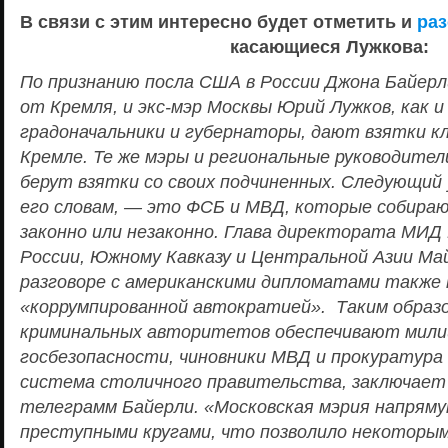
В связи с этим интересно будет отметить и
раз
касающиеся Лужкова:
По признанию посла США в России Джона Байерли
от Кремля, и экс-мэр Москвы Юрий Лужков, как и
градоначальники и губернаторы, дают взятки к
Кремле. Те же мэры и региональные руководители
берут взятки со своих подчиненных. Следующий 
его словам, — это ФСБ и МВД, которые собирают
законно или незаконно. Глава директората МИД
России, Южному Кавказу и Центральной Азии Ма
разговоре с американскими дипломатами также 
«коррумпированной автократией». Таким образо
криминальных авторитетов обеспечивают мили
госбезопасности, чиновники МВД и прокуратура
система столичного правительства, заключает 
телеграмм Байерли. «Московская мэрия напряму
преступными кругами, что позволило некоторы