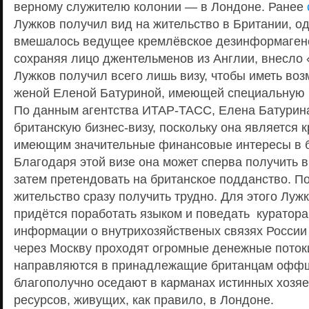
верному служителю колонии — в Лондоне. Ранее
Лужков получил вид на жительство в Британии, од
вмешалось ведущее кремлёвское дезинформаге
сохраняя лицо джентельменов из Англии, внесло 
Лужков получил всего лишь визу, чтобы иметь воз
женой Еленой Батуриной, имеющей специальную в
По данным агентства ИТАР-ТАСС, Елена Батурин
британскую бизнес-визу, поскольку она является 
имеющим значительные финансовые интересы в б
Благодаря этой визе она может сперва получить в
затем претендовать на британское подданство. По
жительство сразу получить трудно. Для этого Луж
придётся поработать языком и поведать куратора
информации о внутрихозяйственых связях России
через Москву проходят огромные денежные потоки
направляются в принадлежащие британцам офф
благополучно оседают в карманах истинных хозя
ресурсов, живущих, как правило, в Лондоне.