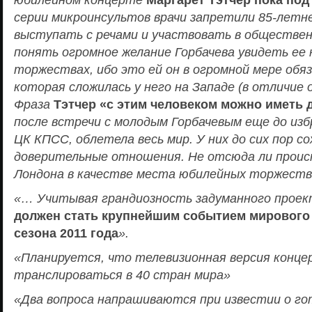
серии микроинсультов врачи запретили 85-летн
выступать с речами и участвовать в обществен
понять огромное желание Горбачева увидеть ее
торжествах, ибо это ей он в огромной мере обя
которая сложилась у него на Западе (в отличие 
Фраза
Тэтчер «с этим человеком можно иметь 
после встречи с молодым Горбачевым еще до изб
ЦК КПСС, облетела весь мир. У них до сих пор со
доверительные отношения. Не отсюда ли прои
Лондона в качестве места юбилейных торжест
«… Учитывая грандиозность задуманного прое
должен стать крупнейшим событием мирового
сезона 2011 года
».
«Планируется, что телевизионная версия конц
транслироваться в 40 стран мира»
«Два вопроса напрашиваются при известии о г