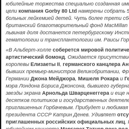
юбилейные торжества специально созданная им
цели
компания Gorby 80 Ltd
намерены собрать 5
больных лейкемией детей. Чуть более трети сб
британский благотворительный фонд MacMillan C
львиная доля достанется петербургскому Инс
гематологии и трансплантологии им. Раисы Гор
«В Альберт-холле
соберется мировой политиче
артистический бомонд
. Ожидается присутстви
королевы
Елизаеты II
,
германского канцлера А
бывших премьер-министров Великобритании, Фр
Германии
Джона Мейджора
,
Мишеля Рокара
и
Г
мэра Лондона Бориса Джонсона, бывшего губерн
звезды экрана
Арнольда Шварценеггера
и еще н
десятков политиков и государственных деятеле
приглашенных Горбачевым. Прибудет и любимая 
президента СССР Катрин Денев. Удивляет
отсу
приглашенных российских официальных лиц
.
юбилейном концерте
Маргарет Тэтчер пока по