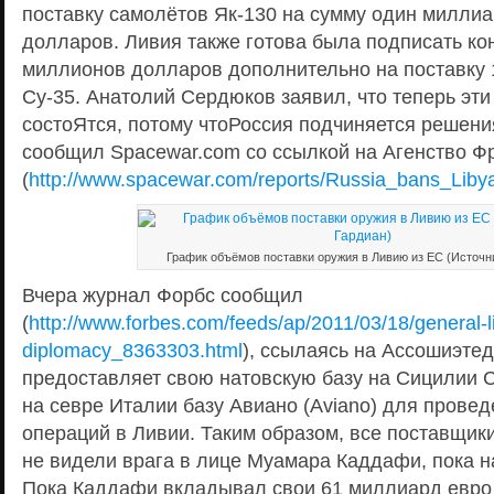
поставку самолётов Як-130 на сумму один миллиа
долларов. Ливия также готова была подписать кон
миллионов долларов дополнительно на поставку 
Су-35. Анатолий Сердюков заявил, что теперь эти
состоЯтся, потому чтоРоссия подчиняется решен
сообщил Spacewar.com со ссылкой на Агенство Ф
(
http://www.spacewar.com/reports/Russia_bans_Lib
График объёмов поставки оружия в Ливию из ЕС (Источни
Вчера журнал Форбс сообщил
(
http://www.forbes.com/feeds/ap/2011/03/18/general-l
diplomacy_8363303.html
), ссылаясь на Ассошиэтед
предоставляет свою натовскую базу на Сицилии Си
на севре Италии базу Авиано (Aviano) для прове
операций в Ливии. Таким образом, все поставщик
не видели врага в лице Муамара Каддафи, пока на
Пока Каддафи вкладывал свои 61 миллиард евро