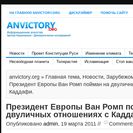
НА ГЛАВНУЮ ANVICTORY.ORG
ДИСКЛЭЙМЕР
ПОМОЧЬ САЙТУ
Новости
Проект Конституции Руси
Изменение климата
Те
Несвободная планета
Толерастия
Исламизация
Стоп вак
anvictory.org
»
Главная тема
,
Новости
,
Зарубежо
Президент Европы Ван Ромп пойман на двуличн
Каддафи.
Президент Европы Ван Ромп п
двуличных отношениях с Кадд
Опубликовано
admin
, 19 марта 2011 //
Comments a