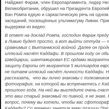
Найджел Фараж, член Европарламента, лидер Не
Великобритании, обрушил на Президента Европей
Ван Ромпа едкую и саркастическую речь на одном
заседаний, посвящённых ультиматуму Ливии. При
выдержки из видео:
В ответ на доклад Ромпа, господин Фараж пред
в Ливию будет просто, а вот выйти оттуда — 
сравнимых с Вьетанмской войной. Далее он прод
иллюзий насчёт Каддафи. В прошлом году он объ
Швейцарии, шантажировал ЕС ордами мигрантов 
защиту Европы от мигрантов 5 миллиардов евро
не питаем иллюзий насчёт личности Каддафи. Н
рассказать, что вы лично знакомы с полковник
фотография, на которой вы встречаетесь с Кад
прошлого года. На ней вы выглядите очень счас
это ваш старый знакомый по пивной, я не знаю. 
вопрос, почему вы хотели, чтобы вас сфотограф
Каддафи? Со времени занятия вами позиции Пре