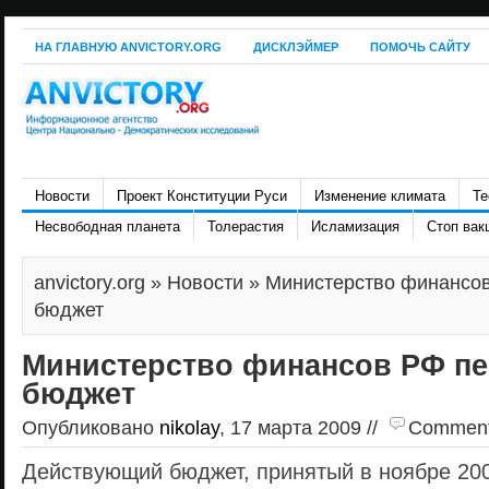
НА ГЛАВНУЮ ANVICTORY.ORG
ДИСКЛЭЙМЕР
ПОМОЧЬ САЙТУ
Новости
Проект Конституции Руси
Изменение климата
Те
Несвободная планета
Толерастия
Исламизация
Стоп вак
anvictory.org
»
Новости
» Министерство финансов
бюджет
Министерство финансов РФ пе
бюджет
Опубликовано
nikolay
, 17 марта 2009 //
Comments 
Действующий бюджет, принятый в ноябре 200