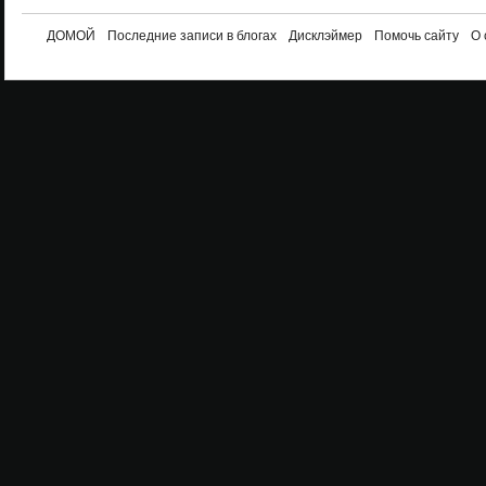
ДОМОЙ
Последние записи в блогах
Дисклэймер
Помочь сайту
О 