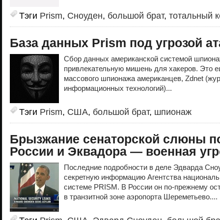
Тэги
Prism
,
Сноуден
,
большой брат
,
тотальный к
База данных Prism под угрозой ат
Сбор данных американской системой шпиона
привлекательную мишень для хакеров. Это е
массового шпионажа американцев, Zdnet (жу
информационных технологий)...
Тэги
Prism
,
США
,
большой брат
,
шпионаж
Брызжание сенаторской слюны п
России и Эквадора — военная угр
Последние подробности в деле Эдварда Сно
секретную информацию Агентства националь
системе PRISM. В России он по-прежнему оста
в транзитной зоне аэропорта Шереметьево....