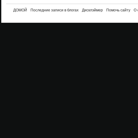
ДОМОЙ
Последние записи в блогах
Дисклэймер
Помочь сайту
О 