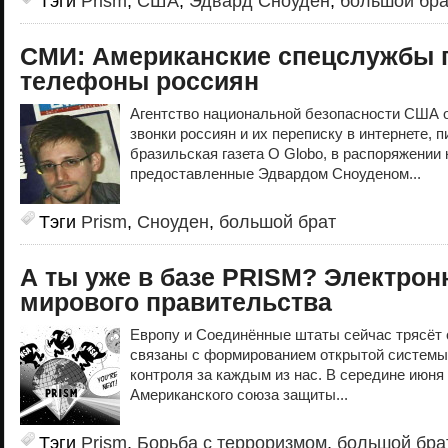
Тэги
Prism
,
США
,
Эдвард Сноуден
,
большой бра
СМИ: Американские спецслужбы
телефоны россиян
Агентство национальной безопасности США
звонки россиян и их переписку в интернете, 
бразильская газета O Globo, в распоряжении
предоставленные Эдвардом Сноуденом...
Тэги
Prism
,
Сноуден
,
большой брат
А ты уже в базе PRISM? Электрон
мирового правительства
Европу и Соединённые штаты сейчас трясёт 
связаны с формированием открытой системы
контроля за каждым из нас. В середине июня
Американского союза защиты...
Тэги
Prism
,
Борьба с терроризмом
,
большой бра