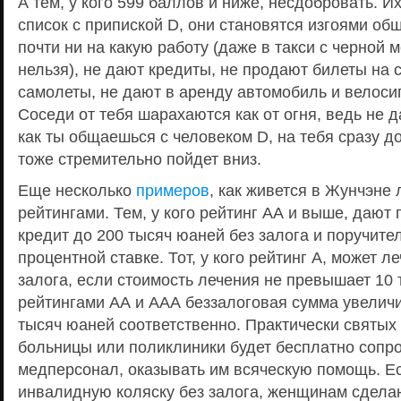
А тем, у кого 599 баллов и ниже, несдобровать. 
список с припиской D, они становятся изгоями общ
почти ни на какую работу (даже в такси с черной 
нельзя), не дают кредиты, не продают билеты на 
самолеты, не дают в аренду автомобиль и велосип
Соседи от тебя шарахаются как от огня, ведь не да
как ты общаешься с человеком D, на тебя сразу до
тоже стремительно пойдет вниз.
Еще несколько
примеров
, как живется в Жунчэне
рейтингами. Тем, у кого рейтинг АА и выше, дают
кредит до 200 тысяч юаней без залога и поручите
процентной ставке. Тот, у кого рейтинг А, может л
залога, если стоимость лечения не превышает 10 
рейтингами АА и ААА беззалоговая сумма увеличи
тысяч юаней соответственно. Практически святых
больницы или поликлиники будет бесплатно соп
медперсонал, оказывать им всяческую помощь. Ес
инвалидную коляску без залога, женщинам сдела