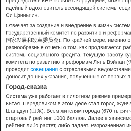
председатель КНР борьбе с коррупцией, можно пр
идейный вдохновитель всевидящей системы соци
Си Цзиньпин.
Отвечает за создание и внедрение в жизнь системы
Государственный комитет по развитию и реф
国家发展和改革委员会). По крайней мере, именно 
разнообразные отчеты о том, как продвигается ра
системы социального кредита. Текущую работу ку
комитета по развитию и реформам Лянь Вэйлан 
проводит
совещания
с отраслевыми ведомствами 
доносит до них указания, полученные от первых л
Город-сказка
Система уже работает в пилотном режиме примерн
Китая. Передовиком в этом деле стал город Жун
Шаньдун (山东). Всем жителям города (670 тысяч ч
стартовый рейтинг 1000 баллов. Далее в зависим
рейтинг либо растет, либо падает. Разрозненная 