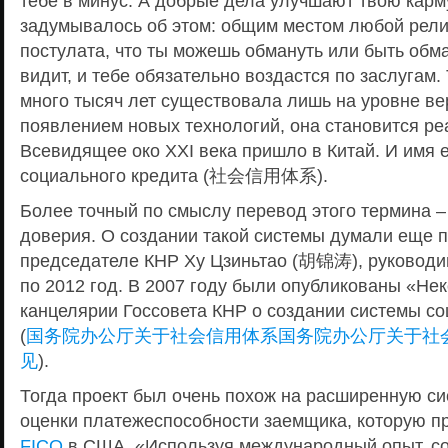
тебе в минус. А добрые дела улучшают твою карм
задумывалось об этом: общим местом любой рели
постулата, что ты можешь обмануть или быть обм
видит, и тебе обязательно воздастся по заслугам.
много тысяч лет существовала лишь на уровне вер
появлением новых технологий, она становится ре
Всевидящее око XXI века пришло в Китай. И имя 
социального кредита (社会信用体系).
Более точный по смыслу перевод этого термина –
доверия. О создании такой системы думали еще 
председателе КНР Ху Цзиньтао (胡锦涛), руководи
по 2012 год. В 2007 году были опубликованы «Не
канцелярии Госсовета КНР о создании системы со
(
国务院办公厅关于社会信用体系国务院办公厅关于社
见
).
Тогда проект был очень похож на расширенную си
оценки платежеспособности заемщика, которую п
FICO
в США. «Используя международный опыт, с