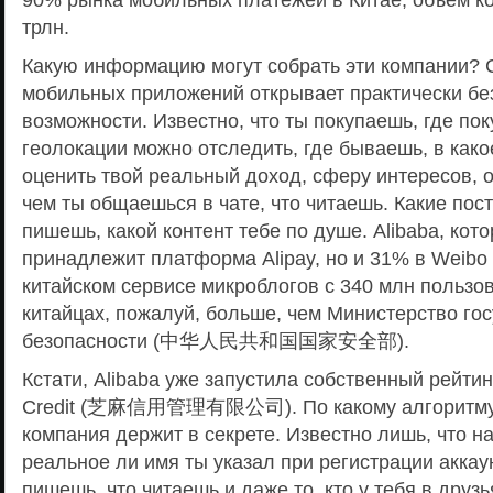
трлн.
Какую информацию могут собрать эти компании?
мобильных приложений открывает практически бе
возможности. Известно, что ты покупаешь, где по
геолокации можно отследить, где бываешь, в как
оценить твой реальный доход, сферу интересов, о
чем ты общаешься в чате, что читаешь. Какие пос
пишешь, какой контент тебе по душе. Alibaba, кото
принадлежит платформа Alipay, но и 31% в Weib
китайском сервисе микроблогов c 340 млн пользов
китайцах, пожалуй, больше, чем Министерство го
безопасности (中华人民共和国国家安全部).
Кстати, Alibaba уже запустила собственный рейт
Credit (芝麻信用管理有限公司). По какому алгоритму с
компания держит в секрете. Известно лишь, что на
реальное ли имя ты указал при регистрации аккаун
пишешь, что читаешь и даже то, кто у тебя в друзь