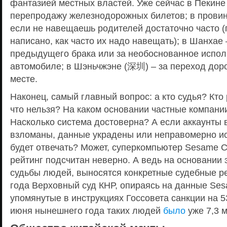
фантазией местных властей. Уже сейчас в Пекине
перепродажу железнодорожных билетов; в прови
если не навещаешь родителей достаточно часто (
написано, как часто их надо навещать); в Шанхае 
предыдущего брака или за необоснованное испол
автомобиле; в Шэньчжэне (深圳) – за переход дор
месте.
Наконец, самый главный вопрос: а кто судья? Кто 
что нельзя? На каком основании частные компани
Насколько система достоверна? А если аккаунты в
взломаны, данные украдены или неправомерно ис
будет отвечать? Может, суперкомпьютер Sesame Cr
рейтинг подсчитан неверно. А ведь на основании
судьбы людей, выносятся конкретные судебные р
года Верховный суд КНР, опираясь на данные Ses
упомянутые в инструкциях Госсовета санкции на 5
июня нынешнего года таких людей
было
уже 7,3 м