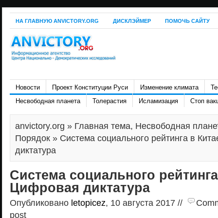
НА ГЛАВНУЮ ANVICTORY.ORG
ДИСКЛЭЙМЕР
ПОМОЧЬ САЙТУ
Новости
Проект Конституции Руси
Изменение климата
Те
Несвободная планета
Толерастия
Исламизация
Стоп вак
anvictory.org
»
Главная тема
,
Несвободная плане
Порядок
» Система социального рейтинга в Кит
диктатура
Система социального рейтинга 
Цифровая диктатура
Опубликовано
letopicez
, 10 августа 2017 //
Comme
post