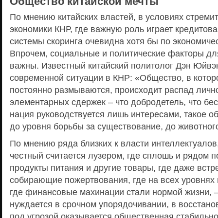
Общество китайской мечты
По мнению китайских властей, в условиях стреми
экономики КНР, где важную роль играет кредитов
системы скоринга очевидна хотя бы по экономиче
Впрочем, социальные и политические факторы дл
важны. Известный китайский политолог Дэн Юйв
современной ситуации в КНР: «Общество, в котор
постоянно размываются, происходит распад лично
элементарных сдержек – что добродетель, что бес
нация руководствуется лишь интересами, такое о
до уровня борьбы за существование, до животног
По мнению ряда близких к власти интеллектуалов,
честный считается лузером, где сплошь и рядом
продукты питания и другие товары, где даже вст
собирающие пожертвования, где на всех уровнях 
где финансовые махинации стали нормой жизни, 
нуждается в срочном упорядочивании, в восстано
под угрозой оказывается общественная стабильно