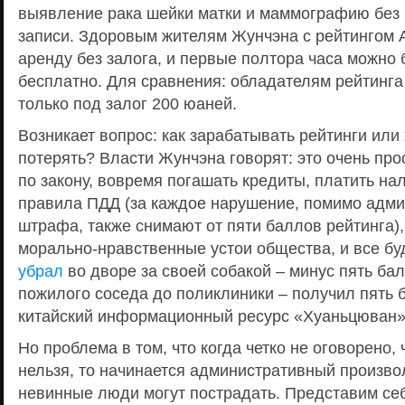
выявление рака шейки матки и маммографию без
записи. Здоровым жителям Жунчэна с рейтингом 
аренду без залога, и первые полтора часа можно 
бесплатно. Для сравнения: обладателям рейтинга
только под залог 200 юаней.
Возникает вопрос: как зарабатывать рейтинги или 
потерять? Власти Жунчэна говорят: это очень про
по закону, вовремя погашать кредиты, платить на
правила ПДД (за каждое нарушение, помимо адми
штрафа, также снимают от пяти баллов рейтинга),
морально-нравственные устои общества, и все буд
убрал
во дворе за своей собакой – минус пять ба
пожилого соседа до поликлиники – получил пять 
китайский информационный ресурс «Хуаньцюван
Но проблема в том, что когда четко не оговорено, 
нельзя, то начинается административный произво
невинные люди могут пострадать. Представим себ