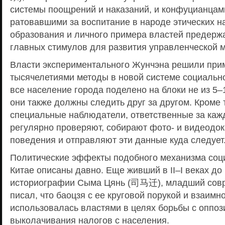
системы поощрений и наказаний, и конфуцианц
ратовавшими за воспитание в народе этических 
образования и личного примера властей предерж
главных стимулов для развития управленческой м
Власти экспериментального Жунчэна решили при
тысячелетиями методы в новой системе социально
все население города поделено на блоки не из 5–1
они также должны следить друг за другом. Кроме 
специальные наблюдатели, ответственные за кажд
регулярно проверяют, собирают фото- и видеодок
поведения и отправляют эти данные куда следует
Политические эффекты подобного механизма соци
Китае описаны давно. Еще живший в II–I веках до 
историографии Сыма Цянь (司马迁), младший совр
писал, что баоцзя с ее круговой порукой и взаим
использовалась властями в целях борьбы с оппоз
выколачивания налогов с населения.