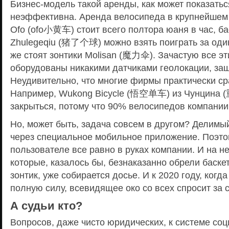
Бизнес-модель такой аренды, как может показатьс
неэффективна. Аренда велосипеда в крупнейшем
Ofo (ofo小黄车) стоит всего полтора юаня в час, б
Zhulegeqiu (猪了个球) можно взять поиграть за один
же стоят зонтики Molisan (魔力伞). Зачастую все э
оборудованы никакими датчиками геолокации, защ
Неудивительно, что многие фирмы практически ср
Например, Wukong Bicycle (悟空单车) из Чунцина 
закрыться, потому что 90% велосипедов компании
Но, может быть, задача совсем в другом? Делимы
через специальное мобильное приложение. Поэт
пользователе все равно в руках компании. И на н
которые, казалось бы, безнаказанно обрели баск
зонтик, уже собирается досье. И к 2020 году, когд
полную силу, всевидящее око со всех спросит за 
А судьи кто?
Вопросов, даже чисто юридических, к системе соц