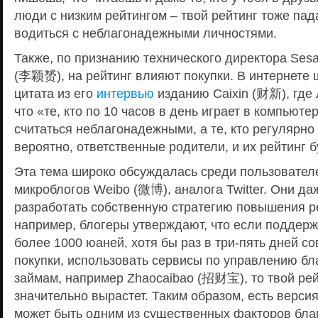
люди с низким рейтингом – твой рейтинг тоже пада
водиться с неблагонадежными личностями.
Также, по признанию технического директора Ses
(李颖赟), на рейтинг влияют покупки. В интернете
цитата из его
интервью
изданию Caixin (财新), где
что «те, кто по 10 часов в день играет в компьюте
считаться неблагонадежными, а те, кто регулярно 
вероятно, ответственные родители, и их рейтинг б
Эта тема широко обсуждалась среди пользователе
микроблогов Weibo (微博), аналога Twitter. Они д
разработать собственную стратегию повышения ре
например, блогеры утверждают, что если поддержи
более 1000 юаней, хотя бы раз в три-пять дней с
покупки, использовать сервисы по управлению бл
займам, например Zhaocaibao (招财宝), то твой рей
значительно вырастет. Таким образом, есть верси
может быть одним из существенных факторов бла