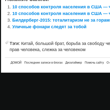
10 способов контроля населения в США — 
10 способов контроля населения в США — 
Билдерберг-2015: тоталитаризм не за гора
Уличные фонари следят за тобой
Тэги:
Китай
,
большой брат
,
борьба за свободу ч
прав человека
,
слежка за человеком
ДОМОЙ
Последние записи в блогах
Дисклэймер
Помочь сайту
О 