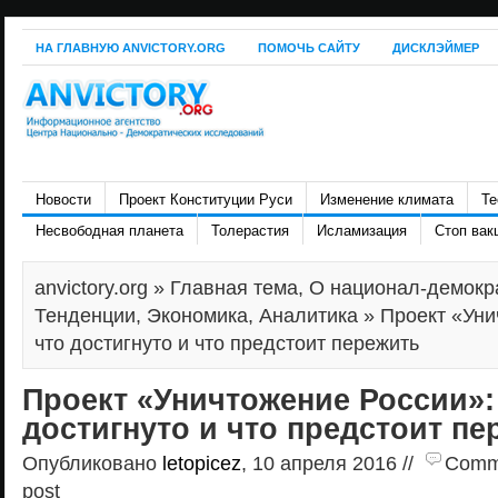
НА ГЛАВНУЮ ANVICTORY.ORG
ПОМОЧЬ САЙТУ
ДИСКЛЭЙМЕР
Новости
Проект Конституции Руси
Изменение климата
Те
Несвободная планета
Толерастия
Исламизация
Стоп вак
anvictory.org
»
Главная тема
,
О национал-демокр
Тенденции
,
Экономика
,
Аналитика
» Проект «Уни
что достигнуто и что предстоит пережить
Проект «Уничтожение России»:
достигнуто и что предстоит пе
Опубликовано
letopicez
, 10 апреля 2016 //
Comme
post