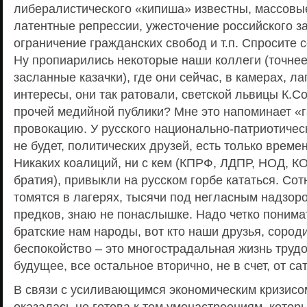
либералистического «кипиша» известны, массовые
латентные репрессии, ужесточение российского з
ограничение гражданских свобод и т.п. Спросите с
Ну пропиарились некоторые наши коллеги (точнее 
засланные казачки), где они сейчас, в камерах, лаг
интересы, они так ратовали, светской львицы К.Со
прочей медийной публики? Мне это напоминает «
провокацию. У русского национально-патриотическ
не будет, политических друзей, есть только време
Никаких коалиций, ни с кем (КПРФ, ЛДПР, НОД, К
братия), привыкли на русском горбе кататься. Сот
томятся в лагерях, тысячи под негласным надзоро
предков, знаю не понаслышке. Надо четко понимат
братские нам народы, вот кто наши друзья, сород
беспокойство – это многострадальная жизнь трудо
будущее, все остальное вторично, не в счет, от са
В связи с усиливающимся экономическим кризисо
оказалась не готова к тем умонастроениям, котор