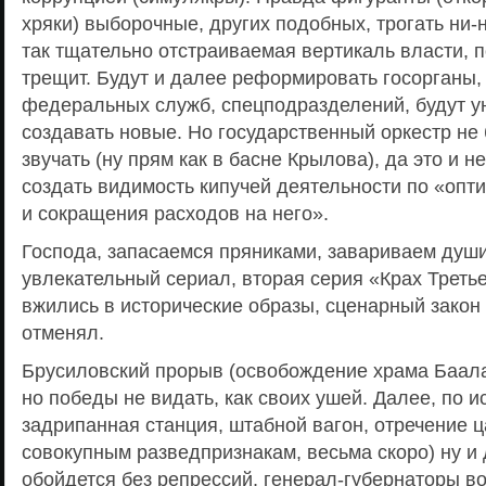
хряки) выборочные, других подобных, трогать ни-
так тщательно отстраиваемая вертикаль власти, п
трещит. Будут и далее реформировать госорганы,
федеральных служб, спецподразделений, будут у
создавать новые. Но государственный оркестр не
звучать (ну прям как в басне Крылова), да это и н
создать видимость кипучей деятельности по «опт
и сокращения расходов на него».
Господа, запасаемся пряниками, завариваем душ
увлекательный сериал, вторая серия «Крах Треть
вжились в исторические образы, сценарный закон
отменял.
Брусиловский прорыв (освобождение храма Баала
но победы не видать, как своих ушей. Далее, по и
задрипанная станция, штабной вагон, отречение ц
совокупным разведпризнакам, весьма скоро) ну и
обойдется без репрессий, генерал-губернаторы во