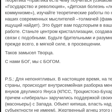
теоретика –практика есть чему поучиться (ознаком
«Государство и революция», «Детская болезнь «л
коммунизме»), изучайте теоретические работы по
наших современных мыслителей –толмачей (фами
ищущий найдет). Это будет вам подспорьем в ваш
работе. Станьте центром кристаллизации, создав
связи с подобными. Будьте бдительными и разумн
прежде всего, в мягкой силе, в просвещении.
Таков замысел Творца.
С нами БОГ, мы с БОГОМ.
P.S.: Для непонятливых. В настоящее время, на 
страны, происходит внутрисемейная разборка мен
внуков двуликого Януса (КПСС, Троцкистско-Бухар
причем «либералы» заручились поддержкой своих
(масоньеры) с Запада. Объект кипиша, власть над
субъектности не имеем). Жертвенный агнец этого