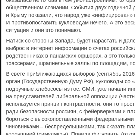
общественном сознании. События двух годичной 
и Крыму показали, что народ уже «инфицирован»
И противопоставить кукловодам нечего. А это вес
ситуация и они это понимают.
Натиск со стороны Запада, будет нарастать и да
выброс в интернет информации о счетах российск
родственниках в панамских офшорах, а это тольк
трассерами, шрапнельные залпы по площадям, по
В свете приближающихся выборов (сентябрь 2016 
орган (Государственную Думу РФ), кукловоды со 
подручные хлебососы из гос. СМИ, уже начали и
на представителей либеральной оппозиции (част
используется принцип контрастности, они то прост
ради безопасности россиян, с фейерверками и пл
бороться с высокопоставленными федеральными
чиновниками – беспредельщиками, так сказать пл
коррупцией (симулякры). Правда фигуранты (отк