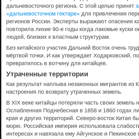
дальневосточного региона. С этой целью принят
з
«дальневосточном гектаре»
для привлечения пере
регионов России. Эксперты выражают опасения ка
повторила лихие 90-е годы когда лакомые куски ок
людей, близких к властным структурам.
Без китайского участия Дальний Восток очень тру
мёртвой точки. И как утверждает Ходарковский, п
превратилось в вотчину для китайцев.
Утраченные территории
Как результат наплыва незаконных мигрантов из 
настроения по возврату утраченных земель.
В XIX веке китайцы потеряли часть своих земель 
Ослабленная Поднебесная в 1858 и 1860 годах л
края и других территорий. Северо-восток Китая б
морю. Российская империя использовала слабость
интересах и навязала ему Айгунское и Пекинское 