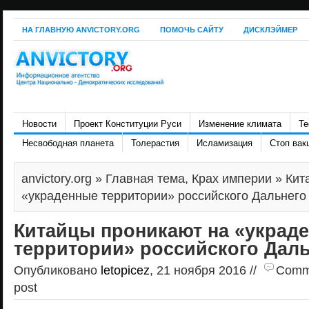
НА ГЛАВНУЮ ANVICTORY.ORG
ПОМОЧЬ САЙТУ
ДИСКЛЭЙМЕР
Новости
Проект Конституции Руси
Изменение климата
Те
Несвободная планета
Толерастия
Исламизация
Стоп вак
anvictory.org
»
Главная тема
,
Крах империи
» Кит
«украденные территории» российского Дальнего
Китайцы проникают на «украд
территории» российского Даль
Опубликовано
letopicez
, 21 ноября 2016 //
Comme
post