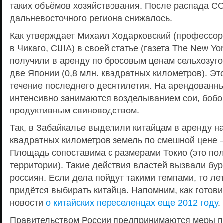
таких объёмов хозяйствования. После распада С
дальневосточного региона снижалось.
Как утверждает Михаил Ходарковский (профессор
в Чикаго, США) в своей статье (газета The New Yo
получили в аренду по бросовым ценам сельхозуг
две Японии (0,8 млн. квадратных километров). Эт
течение последнего десятилетия. На арендованн
интенсивно занимаются возделыванием сои, бобов
продуктивным свиноводством.
Так, в Забайкалье выделили китайцам в аренду на
квадратных километров земель по смешной цене – 5
Площадь сопоставима с размерами Токио (это пол
территории). Такие действия властей вызвали бу
россиян. Если дела пойдут такими темпами, то ле
придётся выбирать китайца. Напомним, как готови
новости
о китайских переселенцах еще 2012 году
.
Правительством России предпринимаются меры 