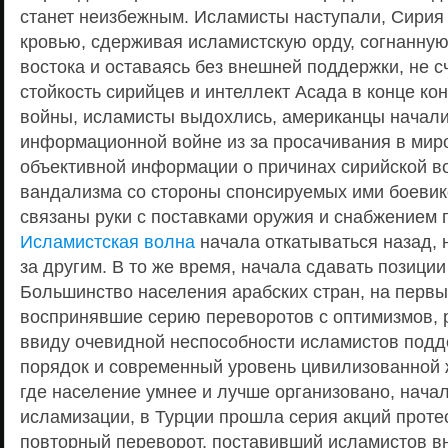
станет неизбежным. Исламисты наступали, Сирия
кровью, сдерживая исламистскую орду, согнанную
востока и оставаясь без внешней поддержки, не с
стойкость сирийцев и интеллект Асада в конце ко
войны, исламисты выдохлись, американцы начали
информационной войне из за просачивания в ми
объективной информации о причинах сирийской в
вандализма со стороны спонсируемых ими боевико
связаны руки с поставками оружия и снабжением 
Исламистская волна
начала откатываться назад,
за другим. В то же время, начала сдавать позици
Большинство населения арабских стран, на первы
воспринявшие серию переворотов с оптимизмов, р
ввиду очевидной неспособности исламистов под
порядок и современный уровень цивилизованной ж
где население умнее и лучше организовано, нача
исламизации, в Турции прошла серия акций протес
повторный переворот, поставивший исламистов вн