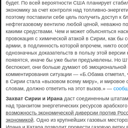
будет. По всей вероятности США планирует стаби
экономику за счет контроля над топливно-энергет
поэтому поставили себе цель получить доступ к 
нефтегазовому вентилю любой ценой, неважно по
какими средствами. Чем и может объясняться нас
провокация с химической атакой в Сирии, как бы 
армии, в подлинность которой впрочем, никто осо
однозначных доказательств в пользу этой версии н
появятся, иначе бы уже были предъявлены. Но Ш
беспокоит, они больше думают об эмоциональной 
комментирования ситуации — «Б.Обама отметил, 
в Сирии стала «вызовом всему миру», и мировое 
словам, должно ответить на этот вызов.» —
сооб
Захват Сирии и Ирана
даст соединенным штатам 
над транзитом энергетических ресурсов арабского
возможность экономической диверсии против Росс
экономикой
. Одно из крупнейших газовых местор
Ирана и Катара позволит провести газовую ветку 