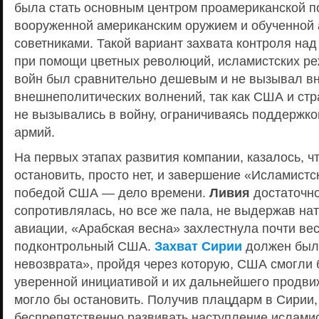
была стать основным центром проамериканской п
вооруженной американским оружием и обученной
советниками. Такой вариант захвата контроля на
при помощи цветных революций, исламистских ре
войн был сравнительно дешевым и не вызывал вн
внешнеполитических волнений, так как США и с
не вызывались в войну, ограничиваясь поддержко
армий.
На первых этапах развития компании, казалось, ч
остановить, просто нет, и завершение «Исламистс
победой США — дело времени.
Ливия
достаточно
сопротивлялась, но все же пала, не выдержав нат
авиации, «Арабская весна» захлестнула почти вес
подконтрольный США.
Захват Сирии
должен был 
невозврата», пройдя через которую, США смогли 
уверенной инициативой и их дальнейшего продви
могло бы остановить. Получив плацдарм в Сирии
беспрепятственно развивать наступление исламис