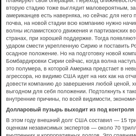
планируют свои операции. Переход ближневосточ
вторую стадию тоже выглядит маловероятным, за
американцев есть наверняка, но сейчас для него 
почва, на новой стадии всю компанию нужно начин
волны исламистского движения и партизанских в
странах, при хорошей поддержке. Тогда появляю
ударом смести укрепленную Сирию и поставить Р
осадное положение. Но на подготовку новой комп
Бомбардировки Сирии сейчас, когда волна наступ
это полумера, в которой Америка предстает в нев
агрессора, но видимо США идет на них как на отч
довести компанию до завершения любой ценой, х
выгодном для себя положении. Подтолкнуть к так
внутренние причины, по всей видимости, экономи
Долларовый пузырь выходит из под контроля
В этом году внешний долг США составил — 15 тр
оценкам независимых экспертов — около 70 трилл
внутренних и корпоративных долгов. Это сравним