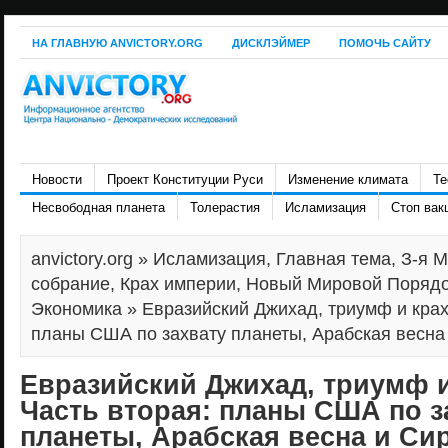
НА ГЛАВНУЮ ANVICTORY.ORG
ДИСКЛЭЙМЕР
ПОМОЧЬ САЙТУ
Новости
Проект Конституции Руси
Изменение климата
Те
Несвободная планета
Толерастия
Исламизация
Стоп вак
anvictory.org
»
Исламизация
,
Главная тема
,
З-я 
собрание
,
Крах империи
,
Новый Мировой Поряд
Экономика
» Евразийский Джихад, триумф и крах
планы США по захвату планеты, Арабская весна
Евразийский Джихад, триумф 
Часть вторая: планы США по з
планеты, Арабская весна и Си