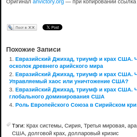
Оригинал
anvictory.org
— при копировании ссылка
Перепост в ЖЖ
Похожие Записи
Евразийский Джихад, триумф и крах США. Ч
осколок древнего арийского мира
Евразийский Джихад, триумф и крах США. Ч
Управляемый хаос или уничтожение США?
Евразийский Джихад, триумф и крах США. Ч
глобального доминирования США
Роль Европейского Союза в Сирийском кри
Тэги:
Крах системы
,
Сирия
,
Третья мировая
,
ара
США
,
долговой крах
,
долларовый кризис