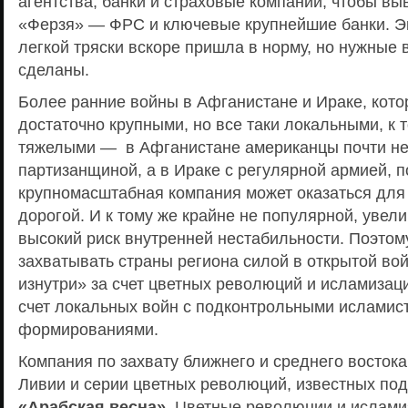
агентства, банки и страховые компании, чтобы вы
«Ферзя» — ФРС и ключевые крупнейшие банки. 
легкой тряски вскоре пришла в норму, но нужные
сделаны.
Более ранние войны в Афганистане и Ираке, кото
достаточно крупными, но все таки локальными, к 
тяжелыми — в Афганистане американцы почти не
партизанщиной, а в Ираке с регулярной армией, п
крупномасштабная компания может оказаться дл
дорогой. И к тому же крайне не популярной, увел
высокий риск внутренней нестабильности. Поэто
захватывать страны региона силой в открытой вой
изнутри» за счет цветных революций и исламизаци
счет локальных войн с подконтрольными исламис
формированиями.
Компания по захвату ближнего и среднего востока
Ливии и серии цветных революций, известных по
«Арабская весна»
. Цветные революции и ислам