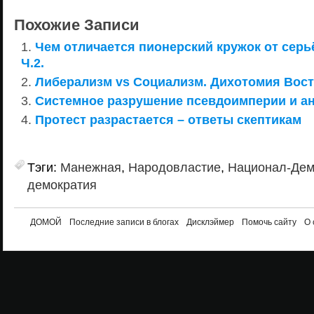
Похожие Записи
Чем отличается пионерский кружок от сер
Ч.2.
Либерализм vs Социализм. Дихотомия Вост
Системное разрушение псевдоимперии и ан
Протест разрастается – ответы скептикам
Тэги:
Манежная
,
Народовластие
,
Национал-Дем
демократия
ДОМОЙ
Последние записи в блогах
Дисклэймер
Помочь сайту
О 