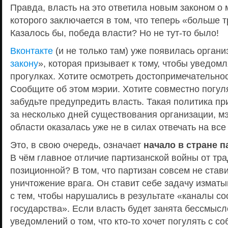
Правда, власть на это ответила новым законом о м
которого заключается в том, что теперь «больше т
Казалось бы, победа власти? Но не тут-то было!
Вконтакте
(и не только там) уже появилась органи
закону
», которая призывает к тому, чтобы уведом
прогулках. Хотите осмотреть достопримечательнос
Сообщите об этом мэрии. Хотите совместно погул
забудьте предупредить власть. Такая политика при
за несколько дней существования организации, м
области оказалась уже не в силах отвечать на вс
Это, в свою очередь, означает
начало в стране 
В чём главное отличие партизанской войны от тр
позиционной? В том, что партизан совсем не став
уничтожение врага. Он ставит себе задачу измат
с тем, чтобы нарушались в результате «каналы с
государства». Если власть будет занята бессмыс
уведомлений о том, что кто-то хочет погулять с со