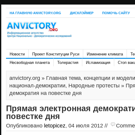
НА ГЛАВНУЮ ANVICTORY.ORG
ДИСКЛЭЙМЕР
ПОМОЧЬ САЙТУ
Новости
Проект Конституции Руси
Изменение климата
Те
Несвободная планета
Толерастия
Исламизация
Стоп вак
anvictory.org
»
Главная тема
,
концепции и модел
национал-демократии
,
Народные протесты
» Пря
демократия на повестке дня
Прямая электронная демократи
повестке дня
Опубликовано
letopicez
, 04 июля 2012 //
Comment