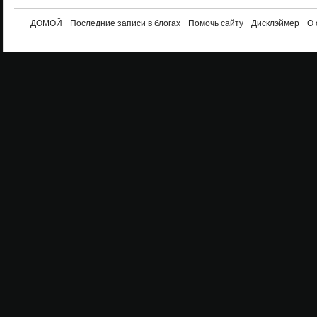
ДОМОЙ
Последние записи в блогах
Помочь сайту
Дисклэймер
О 