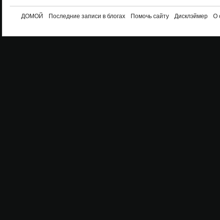
ДОМОЙ
Последние записи в блогах
Помочь сайту
Дисклэймер
О 