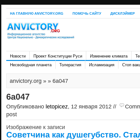
НА ГЛАВНУЮ ANVICTORY.ORG
ПОМОЧЬ САЙТУ
ДИСКЛЭЙМЕР
Новости
Проект Конституции Руси
Изменение климата
Те
Несвободная планета
Толерастия
Исламизация
Стоп вак
anvictory.org
» » 6a047
6a047
Опубликовано
letopicez
, 12 января 2012 //
Comme
post
Изображение к записи
Советчина как душегубство. Ст