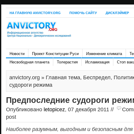
НА ГЛАВНУЮ ANVICTORY.ORG
ПОМОЧЬ САЙТУ
ДИСКЛЭЙМЕР
Новости
Проект Конституции Руси
Изменение климата
Те
Несвободная планета
Толерастия
Исламизация
Стоп вак
anvictory.org
»
Главная тема
,
Беспредел
,
Полити
судороги режима
Предпоследние судороги режи
Опубликовано
letopicez
, 07 декабря 2011 //
Comm
post
Наиболее разумным, выгодным и безопасным для