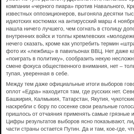
компании «черного пиара» против Навального, Кр
известных оппозиционеров, выгоняла десятки тыс
идиотских костюмах на антирусский марш 4 ноября
нашла ничего лучшего, чем согнать в столицу до
внутренних войск и толпы кремлевских «молодеж
нечего сказать, кроме как употребить термин «шт
фото их «лежбищ» в павильонах ВВЦ. Нет даже ка
«поиграть в политику», сообразить некую неслож
смене фокуса общественного внимания, нет – толь
тупая, уверенная в себе.
Между тем даже официальные итоги выборов гово
оплот «Едра» находится там, где русских нет. Сев
Башкирия, Калмыкия, Татарстан, Якутия, чукотски
наскребли с бору по сосенке свои реальные голоса
пришлось от отчаяния применять самые грязные и
Цифры результатов выборов ясно показывают, ли
части страны остается Путин. Да и там, кое-где, чт