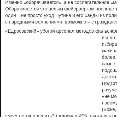
Именно «оборачивается», а не сослагательное «м
Оборачивается это целым фейерверком последств
один – не просто уход Путина и его банды из полит
с народными волнениями, возможно – с гражданск
«Едросовский» убогий арсенал методов фаль
сиф
всем 
избира
махин
более,
самое 
подош
достат
Подгот
разуме
«не мо
новому
(Боже,
умеет не тупо делать?!) ддосила ЖЖ, пыталась о