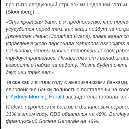
прочтите следующий отрывок из недавней статьи
(Bloomberg)…
«Это кровавая баня, и я предполагаю, что поря
усугубится перед тем, как вещи пойдут на попра
Джонатан Иванс (
Jonathan
Evans
), глава агентс
управленческого персонала
Sammons
Associates
в
наблюдаю, чтобы многие потерявшие свои рабо
трудоустраивались. Независимо от квалификаци
говорить о найме на работу. Жизнь будет очень
двух или трех лет».
Также как и в 2008 году с американскими банками,
европейские банки полностью поставлены на коле
в
Sydney Morning Herald
засвидетельствовала кое
Индекс европейских банков и финансовых сервис
31% в этом году.
RBS
обвалился на 49%,
Barclays
французский
Societe
Generale
на 48%.