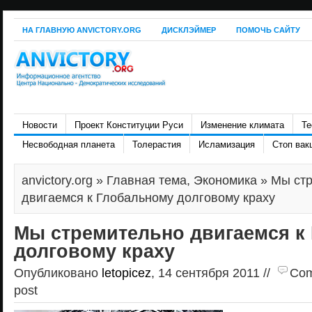
НА ГЛАВНУЮ ANVICTORY.ORG
ДИСКЛЭЙМЕР
ПОМОЧЬ САЙТУ
Новости
Проект Конституции Руси
Изменение климата
Те
Несвободная планета
Толерастия
Исламизация
Стоп вак
anvictory.org
»
Главная тема
,
Экономика
» Мы ст
двигаемся к Глобальному долговому краху
Мы стремительно двигаемся к
долговому краху
Опубликовано
letopicez
, 14 сентября 2011 //
Com
post