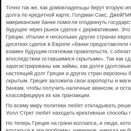
Точно так же, как домовладельцы берут вторую и
долга по кредитной карте, Голдман Сакс, ДжейПи
американские банки помогли отодвинуть государс
будущее через рынок сделок с деривативами. Это
Греции, Италии и нескольких других странах евро
десятках сделок в Европе «банки предоставляли
взамен будущим платежам правительств, с обязат
впоследствии оставшимися скрытыми». Так как сд
зарегистрированы как займы, как долги (долговые
настоящий долг Греции и других стран еврозоны б
скрытым. Греция заложила свои аэропорты и маг
банкам, чтобы получить наличные авансом, и ост
классифицируя их как транзакции.
По всему миру политики любят откладывать реше
Уолл Стрит любят находить креативные способы п
Но теперь Греция на грани коллапса, и люди, кот
впутаться в эти проблемы, наверное, никогда не б