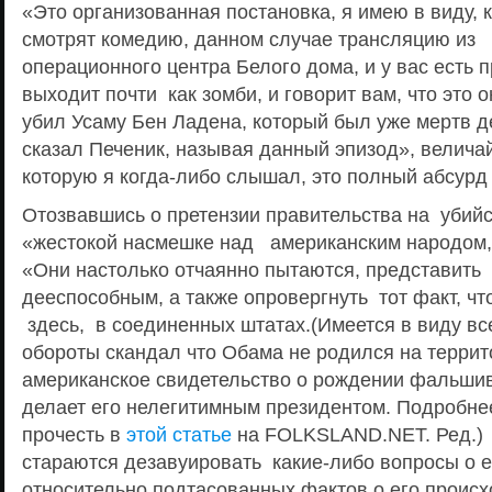
«Это организованная постановка, я имею в виду, 
смотрят комедию, данном случае трансляцию из
операционного центра Белого дома, и у вас есть 
выходит почти как зомби, и говорит вам, что это 
убил Усаму Бен Ладена, который был уже мертв де
сказал Печеник, называя данный эпизод», велич
которую я когда-либо слышал, это полный абсурд 
Отозвавшись о претензии правительства на убийс
«жестокой насмешке над американским народом, 
«Они настолько отчаянно пытаются, представить
дееспособным, а также опровергнуть тот факт, ч
здесь, в соединенных штатах.(Имеется в виду в
обороты скандал что Обама не родился на террит
американское свидетельство о рождении фальшив
делает его нелегитимным президентом. Подробне
прочесть в
этой статье
на FOLKSLAND.NET. Ред.) 
стараются дезавуировать какие-либо вопросы о 
относительно подтасованных фактов о его происх