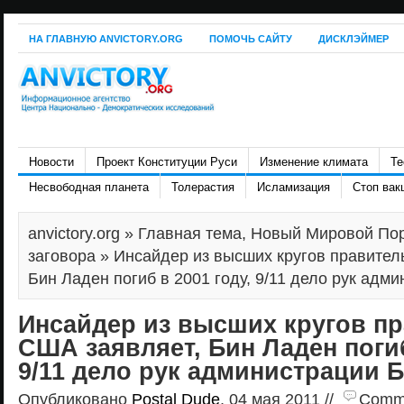
НА ГЛАВНУЮ ANVICTORY.ORG
ПОМОЧЬ САЙТУ
ДИСКЛЭЙМЕР
Новости
Проект Конституции Руси
Изменение климата
Те
Несвободная планета
Толерастия
Исламизация
Стоп вак
anvictory.org
»
Главная тема
,
Новый Мировой По
заговора
» Инсайдер из высших кругов правител
Бин Ладен погиб в 2001 году, 9/11 дело рук адм
Инсайдер из высших кругов п
США заявляет, Бин Ладен погиб
9/11 дело рук администрации 
Опубликовано
Postal Dude
, 04 мая 2011 //
Commen