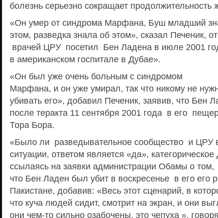
болезнь серьезно сокращает продолжительность ж
«Он умер от синдрома Марфана, Буш младший зн
этом, разведка знала об этом», сказал Печеник, о
врачей ЦРУ посетил Бен Ладена в июле 2001 го
в американском госпитале в Дубае».
«Он был уже очень больным с синдромом
Марфана, и он уже умирал, так что никому не нуж
убивать его», добавил Печеник, заявив, что Бен 
после теракта 11 сентября 2001 года в его пеще
Тора Бора.
«Было ли разведывательное сообщество и ЦРУ в 
ситуации, ответом является «да», категорическое 
ссылаясь на заявки администрации Обамы о том,
что Бен Ладен был убит в воскресенье в его его 
Пакистане, добавив: «Весь этот сценарий, в котор
что куча людей сидит, смотрит на экран, и они выг
они чем-то сильно озабочены, это чепуха », говоря