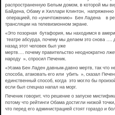
распространенную Белым домом, в которой мы в
Байдена, Обаму и Хиллари Клинтон, напряженн
операцией, по «уничтожению» Бен Ладена в р
трансляции на телевизионном экране.
«Это позорная бутафория, мы находимся в амер
театре абсурда, почему мы делаем это снова …. 
назад этот человек был уже
мертв…. почему правительство неоднократно лже
народу », спросил Печеник.
«Усама Бен Ладен давным-давно мертв, так что не
способа, атаковать его или убить », сказал Печен
единственный способ, когда это могло бы произой
если был спецназ напал на морг.
Печеник говорит, что решение о запуске мистифи
потому что рейтинги Обама достигли низкой точки,
что перед его администрацией стоят гораздо и бо