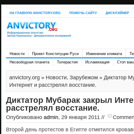
НА ГЛАВНУЮ ANVICTORY.ORG
ПОМОЧЬ САЙТУ
ДИСКЛЭЙМЕР
Новости
Проект Конституции Руси
Изменение климата
Те
Несвободная планета
Толерастия
Исламизация
Стоп вак
anvictory.org
»
Новости
,
Зарубежом
» Диктатор М
Интернет и расстрелял восстание.
Диктатор Мубарак закрыл Инте
расстрелял восстание.
Опубликовано
admin
, 29 января 2011 //
Comments
Второй день протестов в Египте отметился крова