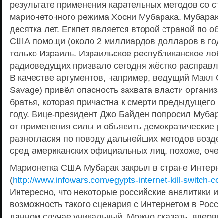
результате применения карательных методов со 
марионеточного режима Хосни Мубарака. Мубарак
десятка лет. Египет является второй страной по 
США помощи (около 2 миллиардов долларов в год
только Израиль. Израильское республиканское ло
радиоведущих призвало сегодня жёстко расправл
В качестве аргументов, например, ведущий Макл 
Savage) привёл опасность захвата власти органи
братья, которая причастна к смерти предыдущего
году. Вице-президент Джо Байден попросил Муба
от применения силы и объявить демократические
разногласия по поводу дальнейших методов возд
сред американских официальных лиц, похоже, оче
Марионетка США Мубарак закрыл в стране Интер
(
http://www.infowars.com/egypts-internet-kill-switch-
Интересно, что некоторые российские аналитики 
возможность такого сценария с Интернетом в Росс
данном случае уникальный. Можно сказать, впер