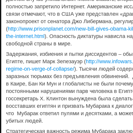
полностью запретило Интернет. Американские исс
связи отмечают, что в США уже представлен «дра
законопроект от сенатора Джо Либермана, регул
(
http://www.prisonplanet.com/new-bill-gives-obama-kil
the-internet.html
). Опасность диктатуры нависла н
свободной страны в мире.
Задержания, избиения и пытки диссидентов – обы
Египте, пишет Марк Зепезауэр (
http://www.infowars
regime-on-verge-of-collapse/
). Тысячи людей содер
заразных тюрьмах без предъявления обвинений. 
в Каире, Бан Ки Мун и глобалисты не были почем
постоянными нарушениями парв человека в Египте
госсекретарь Х. Клинтон вынуждена была сделать
восставших египтян и призвать Мубарака к диалог
что Мубарак ответил пулями и десятками, а может
убитых людей.
Стратегическая важность режима Мубарака заключ