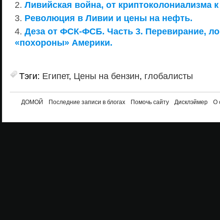
Ливийская война, от криптоколониализма 
Революция в Ливии и цены на нефть.
Деза от ФСК-ФСБ. Часть 3. Перевирание, л
«похороны» Америки.
Тэги:
Египет
,
Цены на бензин
,
глобалисты
ДОМОЙ
Последние записи в блогах
Помочь сайту
Дисклэймер
О 