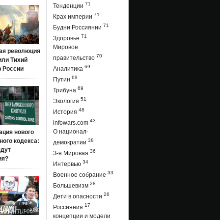
71
Тенденции
71
Крах империи
71
Будни Россиянии
71
Здоровье
Мировое
ая революция
70
правительство
 или Тихий
69
в России
Аналитика
69
Путин
69
Трибуна
51
Экология
48
История
43
infowars.com
О национал-
ация нового
ого кодекса:
38
демократии
ядут
36
З-я Мировая
ия?
34
Интервью
33
Военное собрание
28
Большевизм
26
Дети в опасности
17
Россияния
концепции и модели