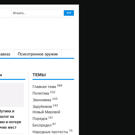
авказ
Психотронное оружие
и
ТЕМЫ
388
Главная тема
232
Политика
143
Экономика
142
Зарубежом
утина и
Новый Мировой
налог на
111
Порядок
ию и потеря
87
Беспредел
очих мест
75
Народные протесты