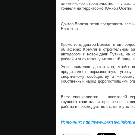
олимпийское строительство — лишь ши
тоннеля на территорию Южной Осетии.
Доктор Волков готов представить все
Братство.
Кроме того, доктор Волков готов пред
об афёрах Кремля в строительном би
автодороги и новой дачи Путина, на 
рублей и уничтожен уникальный ланд
Этих примеров достаточно, чтобы п
представляет перманентную угроз
спортивному сообществу и мировому
собственный народ дорогостоящими оп
Всех специалистов — носителей сер
крупного капитала и сросшегося с ни
работы и преследует по статьям уголов
Источник: http://www.bratstvo.info/bra