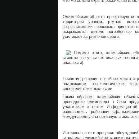
Что же хотели скрыть российские власт
Олимпийские объекты проектируются в 
территории ураном, ртутью, есте
загрязнителями превышает принятые в
вскрываются дотоле погребённые м
усиливает загрязнение среды.
Помимо этого, олимпийские об
строятся на участках опасных геологи
опасности).
Принятие решения о выборе места стр
надлежащих геоэкологических изы
специалистами-экологами.
Таким образом, олимпийские объект
проведение олимпиады в Сочи предс
участникам и гостям. Информация об 
раздавались требования сфальсифици
международную спортивную и экологич
Интересно, что в процессе обсуждений
скандала, олимпийское строительство 