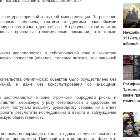
и, пытаясь заставить Волкова замолчать?
зоне уран-ториевой и ртутной минерализации. Загрязнение
ственным полонием, тритием и другими опаснейшими
 мире нормативы в десятки раз. В процессе строительства
ощные природные геохимические аномалии, что только
Неудобн
1917-го,
юбилей 
ъекты располагаются в сейсмоопасной зоне и зачастую
ческих процессов (обвалов, селевых потоков, зон лавинной
оительства олимпийских объектов было осуществлено без
сканий, и даже без консультирования со знающими
Ратифик
Таможенн
какие гр
ы располагаются в зоне огромного природного риска, и
изменен
тавляет серьёзную угрозу безопасности и здоровью её
этом поступала высшему руководству страны, но в ответ
ровать результаты исследований и ввести в заблуждение
ескую общественность.
 всплыла информация о том, что даже в случае серьёзного
будет продолжено. Причиной этого является тот факт, что