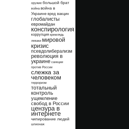
большой брат
оружие
война в
война
Украине
вред вакцин
глобалисты
евромайдан
конспирология
коррупция
кремлядь
мировой
леваки
кризис
псевдолиберализм
революция в
украине
санкции
против России
слежка за
человеком
терроризм
тотальный
контроль
ущемление
свобод в России
цензура в
интернете
чипирование людей
шпионаж