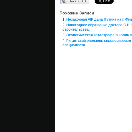
Перепост в ЖЖ
Похожие Записи
Незаконная VIP дача Путина на г. Ф
Новогоднее обращение доктора С.Н. 
строительства.
Экологическая катастрофа в «олимп
Гигантский оползень спровоцировал 
специалиста.