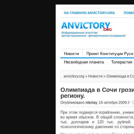
НА ГЛАВНУЮ ANVICTORY.ORG
ПОМО
Новости
Проект Конституции Руси
Несвободная планета
Толерастия
anvictory.org
»
Новости
» Олимпиада в Со
Олимпиада в Сочи грози
региону.
Опубликовано
nikolay
, 16 октября 2009 //
При этом подвергся ограблению, униже
во время обысков. В общей сложности
тыс. долларов и 120 тыс. рублей.
психологическому давлению со сторон