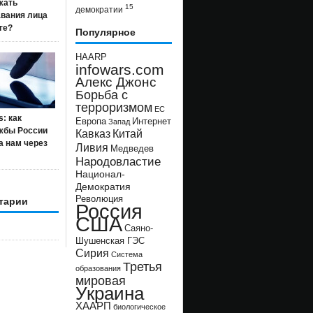
жать
15
демократии
авания лица
ге?
Популярное
HAARP
infowars.com
Алекс Джонс
Борьба с
терроризмом
ЕС
s: как
Европа
Интернет
Запад
жбы России
Кавказ
Китай
а нам через
Ливия
Медведев
Народовластие
Национал-
Демократия
Революция
тарии
Россия
США
Саяно-
Шушенская ГЭС
Сирия
Система
Третья
образования
мировая
Украина
ХААРП
биологическое