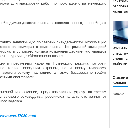
Как избе
рма для маскировки работ по прокладке стратегического
распозн
на митин
 необходимые доказательства вышеизложенного, — сообщает
оставить аналогичную по степени скандальности информацию
знесе на примерах строительства Центральной кольцевой
WikiLeak
которую в условиях кризиса истрачены десятки миллиардов
спецслу
шафт — урочище «Молоканова щель».
следят з
онять преступный характер Путинского режима, который
мобилки
у не только соседним странам, но и всему мировому
 экологическому наследию, а также бессовестно грабит
асными авантюрами.
Свежие
коммен
ьезной информации, представляющей угрозу интересам
Загрузка...
м высшего руководства, российская власть отстраняет от
ного кодекса.
tstvo-text-17080.html