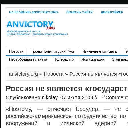
НА ГЛАВНУЮ ANVICTORY.ORG
ПОМОЧЬ САЙТУ
ДИСКЛЭЙМЕР
Новости
Проект Конституции Руси
Изменение климата
Те
Несвободная планета
Толерастия
Исламизация
Стоп вак
anvictory.org
»
Новости
» Россия не является «го
Россия не является «государс
Опубликовано
nikolay
, 07 июля 2009 //
Comments 
«Поэтому, — отмечает Браудер, — не ст
российско-американское сотрудничество по
вооружений и иранской ядерной п