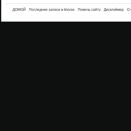
ДОМОЙ
Последние записи в блогах
Помочь сайту
Дисклэймер
О 