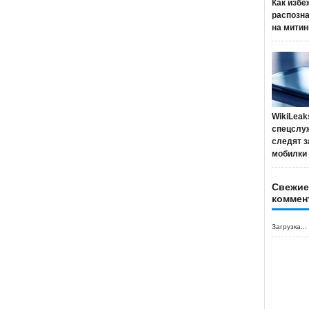
Как избе
распозн
на митин
WikiLeak
спецслу
следят з
мобилки
Свежие
коммен
Загрузка...