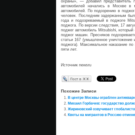
охраны», — добавил представитель п
автомобилей начались в Москве в 
автомобилей. По подозрению в поджог
человек. Последним задержанным был 
года и подозреваемый в поджоге Mits
поджога. По версии следствия, 17 авгу
поджег автомобиль Mitsubishi, который
поджог машин. Пресняков подозревает
статьи 167 (умышленное уничтожение 
поджога). Максимальное наказание по
пяти лет.
Источник newsru
Перепост в ЖЖ
Похожие Записи
В центре Москвы ограблен антиквар
Михаил Горбачев: государство долж
Жириновский озвучивает глобалисто
Квоты на мигрантов в Россию отмене