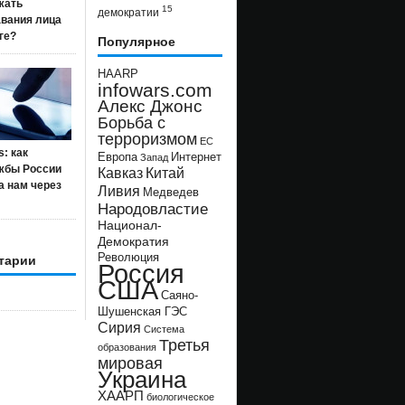
жать
15
демократии
авания лица
ге?
Популярное
HAARP
infowars.com
Алекс Джонс
Борьба с
терроризмом
ЕС
s: как
Европа
Интернет
Запад
жбы России
Кавказ
Китай
а нам через
Ливия
Медведев
Народовластие
Национал-
Демократия
Революция
тарии
Россия
США
Саяно-
Шушенская ГЭС
Сирия
Система
Третья
образования
мировая
Украина
ХААРП
биологическое