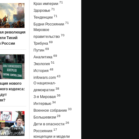
71
Крах империи
71
Здоровье
71
Тенденции
71
Будни Россиянии
Мировое
ая революция
70
правительство
 или Тихий
69
в России
Трибуна
69
Путин
69
Аналитика
51
Экология
48
История
43
infowars.com
О национал-
ация нового
ого кодекса:
38
демократии
ядут
36
З-я Мировая
ия?
34
Интервью
33
Военное собрание
28
Большевизм
26
Дети в опасности
17
Россияния
концепции и модели