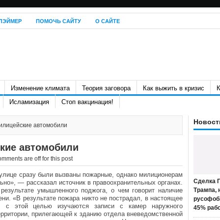
ЛЭЙМЕР
ПОМОЧЬ САЙТУ
О САЙТЕ
Изменение климата
Теория заговора
Как выжить в кризис
К
Исламизация
Стоп вакцинация!
Новост
милицейские автомобили
ские автомобили
mments are off for this post
 улице сразу были вызваны пожарные, однако милиционерам
Сделка П
но», — рассказал источник в правоохранительных органах.
результате умышленного поджога, о чем говорит наличие
Трампа, 
ни. «В результате пожара никто не пострадал, в настоящее
русофоб
в, с этой целью изучаются записи с камер наружного
45% раб
ерритории, прилегающей к зданию отдела вневедомственной