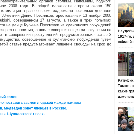
равоохранительных органов столицы. Напомним, поджоги
мае 2008 года. В общей сложности сгорели около 150
ах милиция в разное время задержала несколько десятков
33-летний Денис Пресняков, арестованный 13 ноября 2008
ubishi, совершенном 17 августа, а также в трех попытках
ста на улице Кубинка Пресняков из хулиганских побуждений
 сгорел полностью, а после совершил еще три покушения на
Неудобн
ся в совершении преступлений, предусмотренных частью 2
1917-го,
имущества, совершенное из хулиганских побуждений путем
юбилей 
 этой статье предусматривает лишение свободы на срок до
Ратифик
Таможенн
какие гр
изменен
ный салон
но поставить заслон людской жажде наживы
в, Медведев зовёт японцев в Россию.
ны. Шувалов зовёт всех.