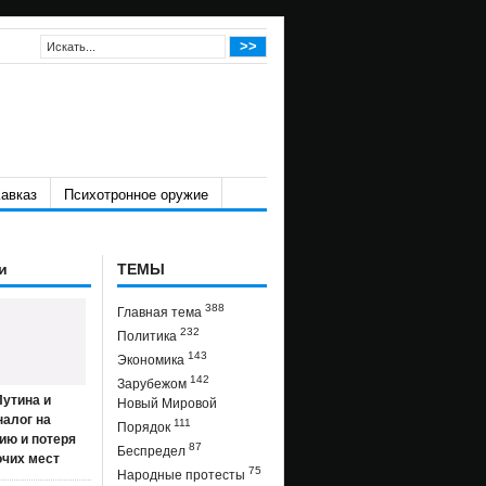
авказ
Психотронное оружие
и
ТЕМЫ
388
Главная тема
232
Политика
143
Экономика
142
Зарубежом
утина и
Новый Мировой
налог на
111
Порядок
ию и потеря
87
Беспредел
очих мест
75
Народные протесты