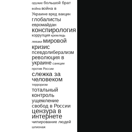
большой брат
оружие
война в
война
Украине
вред вакцин
глобалисты
евромайдан
конспирология
коррупция
кремлядь
мировой
леваки
кризис
псевдолиберализм
революция в
украине
санкции
против России
слежка за
человеком
терроризм
тотальный
контроль
ущемление
свобод в России
цензура в
интернете
чипирование людей
шпионаж