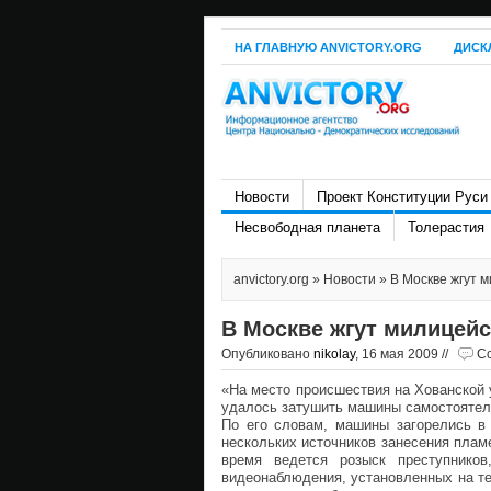
НА ГЛАВНУЮ ANVICTORY.ORG
ДИСК
Новости
Проект Конституции Руси
Несвободная планета
Толерастия
anvictory.org
»
Новости
» В Москве жгут 
В Москве жгут милицей
Опубликовано
nikolay
, 16 мая 2009 //
Co
«На место происшествия на Хованской
удалось затушить машины самостоятель
По его словам, машины загорелись в 
нескольких источников занесения пламе
время ведется розыск преступнико
видеонаблюдения, установленных на т